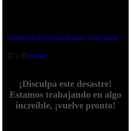
Fotógrafo en la provincia de Cádiz | Cristo García
LinkedIn
Instagram
Facebook
Acceder
¡Disculpa este desastre!
Estamos trabajando en algo
increíble, ¡vuelve pronto!