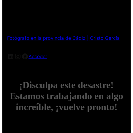
Fotógrafo en la provincia de Cádiz | Cristo García
LinkedIn
Instagram
Facebook
Acceder
¡Disculpa este desastre!
Estamos trabajando en algo
increíble, ¡vuelve pronto!